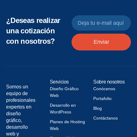
¿Deseas realizar
una cotización
con nosotros?
Enviar
Servicios
Sobre nosotros
Somos un
Diseño Gráfico
Conócenos
equipo de
Web
Portafolio
profesionales
Desarrollo en
expertos en
Blog
WordPress
diseño
Contáctanos
gráfico,
Planes de Hosting
desarrollo
Web
web y