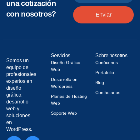
una cotización
con nosotros?
Enviar
Servicios
Sobre nosotros
Somos un
Diseño Gráfico
Conócenos
equipo de
Web
Portafolio
profesionales
Desarrollo en
expertos en
Blog
Wordpress
diseño
Contáctanos
gráfico,
Planes de Hosting
desarrollo
Web
web y
Soporte Web
soluciones
en
WordPress.